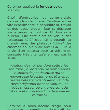
Caroline Igual est la
fondatrice
de
Platoto,
Chef d’entreprise et commerciale
depuis plus de 15 ans, Caroline a très
vite expérimenté la pénibilité du travail
et des repas lorsqu’il faut se déplacer
sur le terrain, en voiture… Et donc sans
bureau. Elle s’est alors souvenue des
“plateaux télé” que lui préparait sa
grand-mère, des plateaux “drive” des
cinémas en plein air aux USA… Elle a
envie d’un plateau pour sa voiture et,
constate très vite qu’elle n’est pas la
seule.
« Autour de moi, pendant cette crise
sanitaire, j’ai entendu de nombreuses
histoires de pot de sauce qui se
renverse sur le costume, de tâches et
autres petits accidents liés au fait de
devoir déjeuner dans sa voiture... et
l
'idée m'est venue en renversant du
taboulé libanais lors d'un déjeuner en
voiture ! »
Caroline a alors décidé d’agir pour
améliorer les conditions de travail des