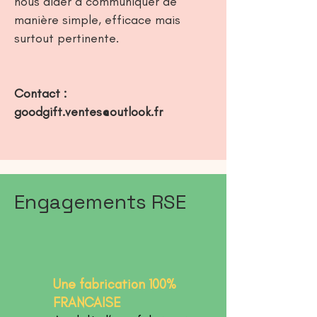
nous aider à
communiquer de
manière simple, efficace
mais
surtout pertinente.
Contact :
goodgift.ventes@outlook.fr
Engagements RSE
Une fabrication 100%
FRANCAISE