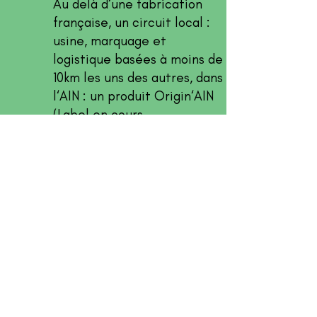
Au delà d‘une fabrication
française, un circuit local :
usine, marquage et
logistique basées à moins de
10km les uns des autres, dans
l‘AIN : un produit Origin‘AIN
(Label en cours
d‘acquisition)
Un produit
DURABLE
et
SOLIDE
qui n’a pas vocation
à être jeté, qui s’adapte à
tous les volants de voiture :
si on change de modèle, le
plateau reste le même !
Un produit
RECYCLABLE