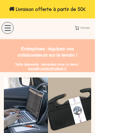
🚚 Livraison offerte à partir de 50€
Panier
Entreprises :
équipez
vos
collaborateurs sur le terrain !
Tarifs dégressifs : demandez-nous un devis :
goodgift
.ventes@outlook.fr