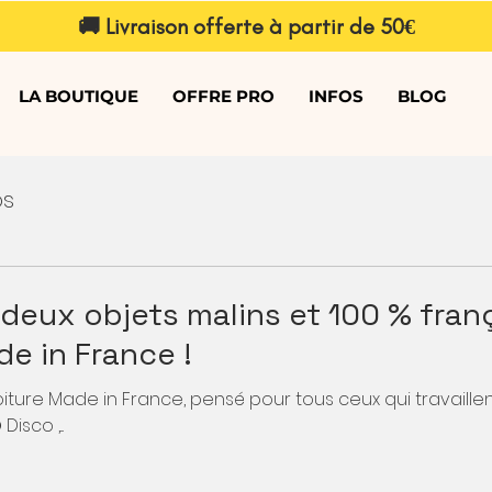
🚚 Livraison offerte à partir de 50€
LA BOUTIQUE
OFFRE PRO
INFOS
BLOG
os
deux objets malins et 100 % franç
e in France !
voiture Made in France, pensé pour tous ceux qui travaill
isco ,...