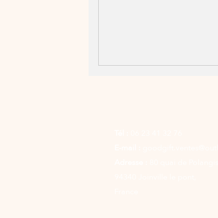
Tél :
06 23 41 32 76
E-mail :
goodgift.ventes@outl
Adresse :
80 quai de Polangis
94340 Joinville le pont,
France